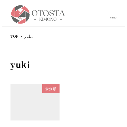
MENU
TOP
yuki
yuki
未分類